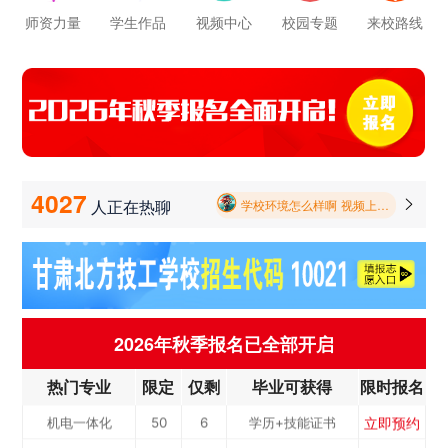
师资力量
学生作品
视频中心
校园专题
来校路线
学校里面的漂亮女孩子多不多呀
立即预约
报名要带哪些东西
公路施工与养护
50
8
学历+技能证书
立即预约
新能源汽车
100
5
学历+技能证书
毕业以后的就业率怎么样呀
立即预约
铁路客运服务
100
2
学历+技能证书
4027
人正在热聊

学校环境怎么样啊 视频上看上去还挺不 错的 有实地去看过的么
立即预约
电力机车运用与
50
7
学历+技能证书
立即预约
学校里面的漂亮女孩子多不多呀
中西面点
40
3
学历+技能证书
检...
立即预约
烹饪专业
40
10
学历+技能证书
报名要带哪些东西
立即预约
消防工程技术
50
6
学历+技能证书
2026年秋季报名已全部开启
立即预约
幼儿教育
50
7
学历+技能证书
立即预约
热门专业
限定
仅剩
毕业可获得
限时报名
计算机应用与维修
50
3
学历+技能证书
立即预约
机电一体化
50
6
学历+技能证书