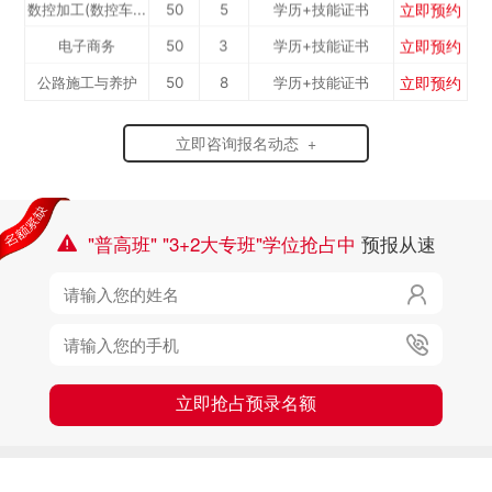
立即预约
数控加工(数控车...
50
5
学历+技能证书
立即预约
电子商务
50
3
学历+技能证书
立即预约
公路施工与养护
50
8
学历+技能证书
立即预约
新能源汽车
100
5
学历+技能证书
立即咨询报名动态 +
立即预约
铁路客运服务
100
2
学历+技能证书
立即预约
电力机车运用与
50
7
学历+技能证书
立即预约
中西面点
40
3
学历+技能证书
检...
"普高班" "3+2大专班"学位抢占中
预报从速

立即预约
烹饪专业
40
10
学历+技能证书

立即预约
消防工程技术
50
6
学历+技能证书
立即预约
幼儿教育
50
7
学历+技能证书

立即抢占预录名额