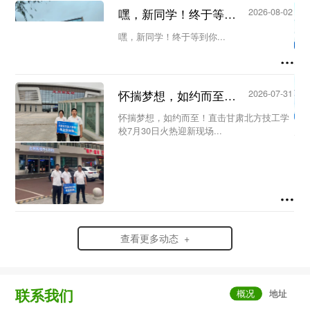
议。会议由教务处主任王洁主持，教务处副
嘿，新同学！终于等到你...
2026-08-02
主任何欣蔚及全体新生代课教师参加会
议。...
嘿，新同学！终于等到你...
怀揣梦想，如约而至！直击甘肃北方技工学校7月30日火热迎新现场...
2026-07-31
怀揣梦想，如约而至！直击甘肃北方技工学
校7月30日火热迎新现场...
查看更多动态 +
联系我们