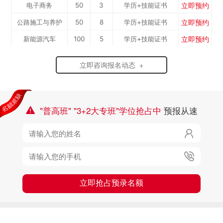
立即预约
电子商务
50
3
学历+技能证书
立即预约
公路施工与养护
50
8
学历+技能证书
立即预约
新能源汽车
100
5
学历+技能证书
立即预约
铁路客运服务
100
2
学历+技能证书
立即咨询报名动态 +
立即预约
电力机车运用与
50
7
学历+技能证书
立即预约
中西面点
40
3
学历+技能证书
检...
立即预约
烹饪专业
40
10
学历+技能证书
"普高班" "3+2大专班"学位抢占中
预报从速

立即预约
消防工程技术
50
6
学历+技能证书

立即预约
幼儿教育
50
7
学历+技能证书

立即抢占预录名额