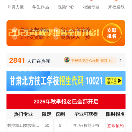
师资力量
学生作品
视频中心
校园专题
来校路线
学校里面的漂亮女孩子多不多呀
立即预约
公路施工与养护
50
8
学历+技能证书
报名要带哪些东西
立即预约
新能源汽车
100
5
学历+技能证书
立即预约
铁路客运服务
100
2
学历+技能证书
毕业以后的就业率怎么样呀
立即预约
电力机车运用与
50
7
学历+技能证书
2841
人正在热聊

学校环境怎么样啊 视频上看上去还挺不 错的 有实地去看过的么
立即预约
中西面点
40
3
学历+技能证书
检...
学校里面的漂亮女孩子多不多呀
立即预约
烹饪专业
40
10
学历+技能证书
立即预约
消防工程技术
50
6
学历+技能证书
报名要带哪些东西
立即预约
幼儿教育
50
7
学历+技能证书
2026年秋季报名已全部开启
立即预约
计算机应用与维修
50
3
学历+技能证书
热门专业
限定
仅剩
毕业可获得
限时报名
立即预约
机电一体化
50
6
学历+技能证书
立即预约
数控加工(数控车...
50
5
学历+技能证书