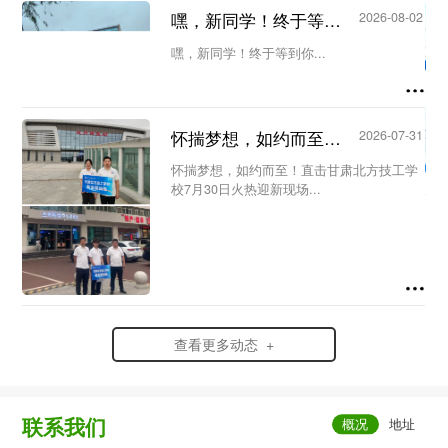
议。会议由教务处主任王洁主持，教务处副
嘿，新同学！终于等到你...
2026-08-02
主任何欣蔚及全体新生代课教师参加会
议。...
嘿，新同学！终于等到你...
怀揣梦想，如约而至！直击甘肃北方技工学校7月30日火热迎新现场...
2026-07-31
怀揣梦想，如约而至！直击甘肃北方技工学
校7月30日火热迎新现场...
查看更多动态 +
联系我们